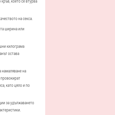
 кръв, което се втурва
ачеството на секса.
ата ширина или
ишни килограма
анът остава
на намаляване на
о провокират
са, като цяло и по
ции за удължаването
актеристики.