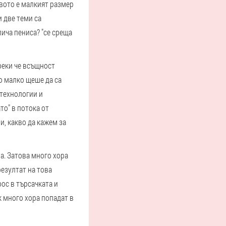
вото е малкият размер
и две теми са
ича пениса? "се среща
реки че всъщност
о малко щеше да са
 технологии и
то" в потока от
и, какво да кажем за
а. Затова много хора
езултат на това
ос в търсачката и
к много хора попадат в