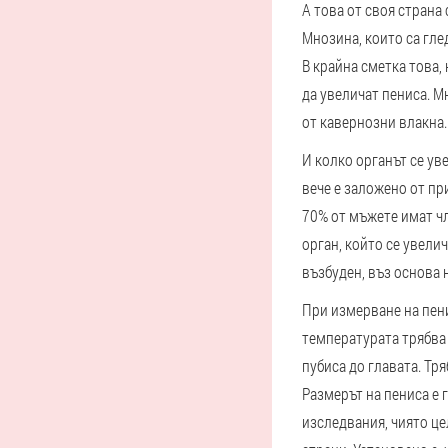
А това от своя страна
Мнозина, които са гле
В крайна сметка това,
да увеличат пениса. М
от кавернозни влакна.
И колко органът се ув
вече е заложено от пр
70% от мъжете имат чл
орган, който се увели
възбуден, въз основа 
При измерване на пени
температурата трябва 
пубиса до главата. Тр
Размерът на пениса е
изследвания, чиято це