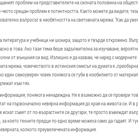
ещаният проблем на представителите на силната половина на общест
й-често срещан проблем е потентността. Както можете да видите, тез
вателно въпросът в необятността на световната мрежа: "Как да увел
а литература и учебници ни шокира, защото е твърде откровено. Въп
асно в това. Ако тази тема беше задължителна за изучаване, вероятн
волни от външния си вид. Излишно е да казвам, че наред с модерните
ата мрежа, човечеството в истинския смисъл на думата е „преобърна
о един самоуверен човек понякога се губи в изобилието от материал
длежат към тях.
информация, понякога ненадеждна. Не е възможно да се провери тов
ат на първоначално невярна информация до края на живота си. И в р
 искат съвет от по-възрастните си другари, те просто въвеждат въпр
, за което техните предци по едно време можеха само да гадаят. И ту
 невярната, колкото преувеличената информация.