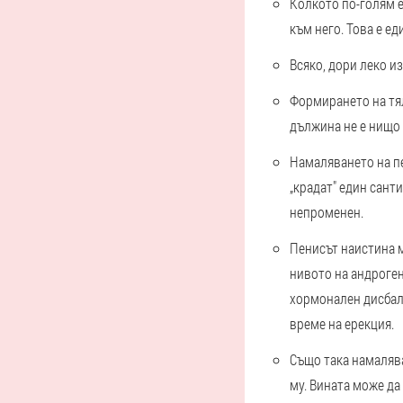
Колкото по-голям е
към него. Това е е
Всяко, дори леко и
Формирането на тял
дължина не е нищо 
Намаляването на п
„крадат" един сант
непроменен.
Пенисът наистина м
нивото на андроген
хормонален дисбала
време на ерекция.
Също така намаляв
му. Вината може да