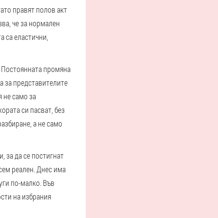
гато правят полов акт
зва, че за нормален
а са еластични,
и. Постоянната промяна
за за представителите
я не само за
хората си пасват, без
разбиране, а не само
, за да се постигнат
сем реален. Днес има
уги по-малко. Във
ости на избрания