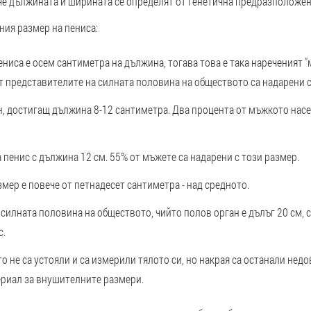
 че дължината и ширината се определят от генетична предразположен
ния размер на пениса:
ениса е осем сантиметра на дължина, тогава това е така нареченият 
т представителите на силната половина на обществото са надарени с
н, достигащ дължина 8-12 сантиметра. Два процента от мъжкото нас
 пенис с дължина 12 см. 55% от мъжете са надарени с този размер.
змер е повече от петнадесет сантиметра - над средното.
силната половина на обществото, чийто полов орган е дълъг 20 см, 
с.
то не са устояли и са измерили тялото си, но накрая са останали нед
ериал за внушителните размери.