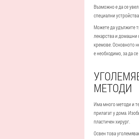
Възможно е да се увел
специални устройства
Можете да удължите т
лекарства и домашни 
кремове. Основното не
е необходимо, за да с
УГОЛЕМЯВ
МЕТОДИ
Има много методи и те
прилагат у дома. Изо
пластичен хирург.
Освен това уголемяван