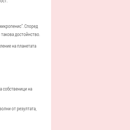
ост.
"микропенис". Според
 такова достойнство.
еление на планетата
са собственици на
оволни от резултата,