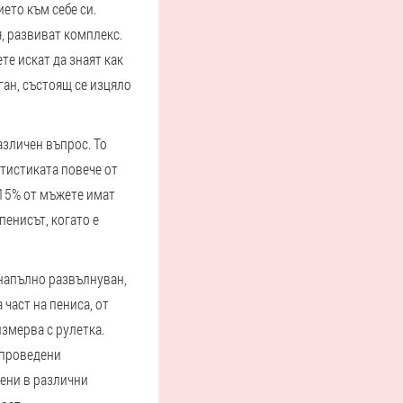
ието към себе си.
, развиват комплекс.
те искат да знаят как
ган, състоящ се изцяло
азличен въпрос. То
атистиката повече от
 15% от мъжете имат
пенисът, когато е
 напълно развълнуван,
част на пениса, от
измерва с рулетка.
 проведени
дени в различни