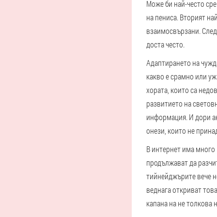
Може би най-често ср
на пениса. Вторият на
взаимосвързани. Следо
доста често.
Адаптирането на чужд
какво е срамно или уж
хората, които са недо
развитието на световн
информация. И дори ак
онези, които не прина
В интернет има много 
продължават да разчит
тийнейджърите вече не
веднага откриват това
капана на не толкова