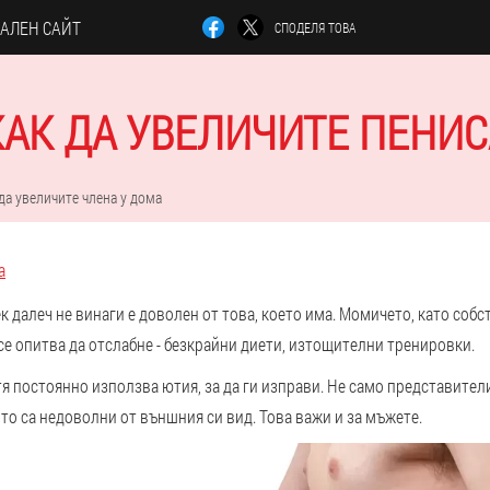
АЛЕН САЙТ
СПОДЕЛЯ ТОВА
КАК ДА УВЕЛИЧИТЕ ПЕНИС
да увеличите члена у дома
а
век далеч не винаги е доволен от това, което има. Момичето, като соб
е опитва да отслабне - безкрайни диети, изтощителни тренировки.
я постоянно използва ютия, за да ги изправи. Не само представител
о са недоволни от външния си вид. Това важи и за мъжете.