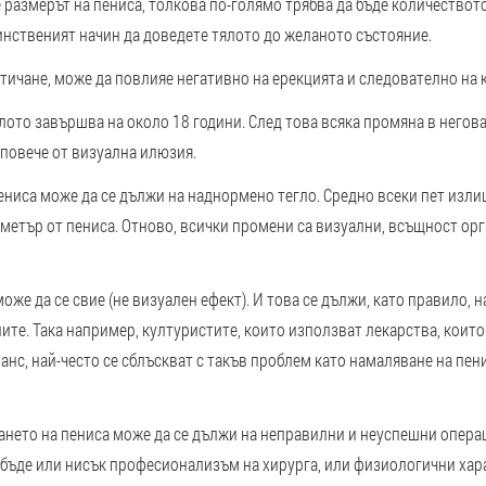
 размерът на пениса, толкова по-голямо трябва да бъде количеството
динственият начин да доведете тялото до желаното състояние.
зтичане, може да повлияе негативно на ерекцията и следователно на к
ото завършва на около 18 години. След това всяка промяна в негов
повече от визуална илюзия.
ениса може да се дължи на наднормено тегло. Средно всеки пет изл
иметър от пениса. Отново, всички промени са визуални, всъщност орг
оже да се свие (не визуален ефект). И това се дължи, като правило, 
ите. Така например, културистите, които използват лекарства, коит
нс, най-често се сблъскват с такъв проблем като намаляване на пени
ането на пениса може да се дължи на неправилни и неуспешни опера
 бъде или нисък професионализъм на хирурга, или физиологични хар