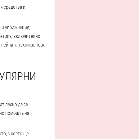
ни средства и
ни упражнения,
метика, включително
 нейната техника. Това
ПУЛЯРНИ
ат лесно да се
лно помощта на
то, с което ще