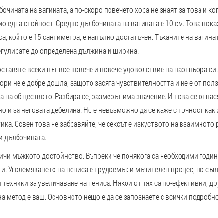
бочината на вагината, а по-скоро повечето хора не знаят за това и ко
амо една стойност. Средно дълбочината на вагината е 10 см. Това пока
са, който е 15 сантиметра, е напълно достатъчен. Тъканите на вагинат
егулирате до определена дължина и ширина.
оставяте всеки път все повече и повече удоволствие на партньора с
ори не е добре дошла, защото засяга чувствителността и не е от пол
а на обществото. Разбира се, размерът има значение. И това се отнас
о и за неговата дебелина. Но е невъзможно да се каже с точност как 
ика. Освен това не забравяйте, че сексът е изкуството на взаимното 
и дълбочината.
ичи мъжкото достойнство. Въпреки че понякога са необходими години
. Уголемяването на пениса е трудоемък и мъчителен процес, но съв
 техники за увеличаване на пениса. Някои от тях са по-ефективни, др
на метод е ваш. Основното нещо е да се запознаете с всички подробн