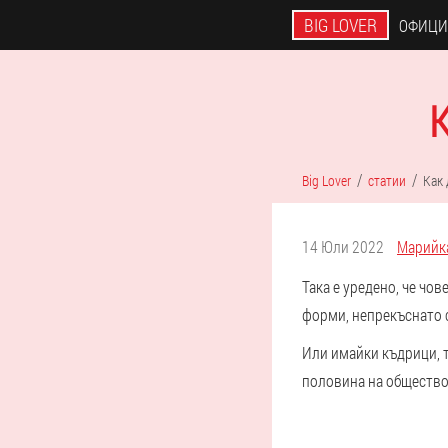
BIG LOVER
ОФИЦИ
Big Lover
статии
Как 
14 Юли 2022
Марийк
Така е уредено, че чо
форми, непрекъснато с
Или имайки къдрици, т
половина на обществот