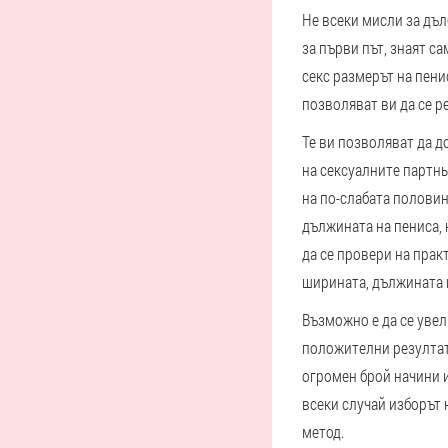
Не всеки мисли за дъл
за първи път, знаят с
секс размерът на пени
позволяват ви да се р
Те ви позволяват да д
на сексуалните партнь
на по-слабата половин
дължината на пениса, н
да се провери на практ
ширината, дължината 
Възможно е да се увел
положителни резултати
огромен брой начини и
всеки случай изборът 
метод.