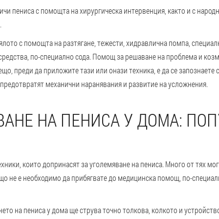
ичи пениса с помощта на хирургическа интервенция, както и с народ
.
ялото с помощта на разтягане, тежести, хидравлична помпа, специал
средства, по-специално сода. Помощ за решаване на проблема и коз
що, преди да приложите тази или онази техника, е да се запознаете с
е предотвратят механични наранявания и развитие на усложнения.
АНЕ НА ПЕНИСА У ДОМА: ПО
хники, които допринасят за уголемяване на пениса. Много от тях мог
бщо не е необходимо да прибягвате до медицинска помощ, по-специа
ето на пениса у дома ще струва точно толкова, колкото и устройство