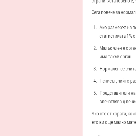
страни. Установено е,
Сега повече за нормал
Ако размерът на п
статистиката 1% о
Малък член е орга
има такъв орган.
Нормален се счита
Пенисът, чийто ра
Представители на 
впечатляващ пени
Ако сте от хората, кои
ето ви още малко мат