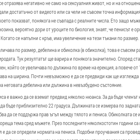
 се отразява негативно не само на сексуалния живот, но и на отношен
дали достатъчно от видеото или са чели не съвсем точна информация
 което показват, понякога не съвпада с реалните числа. Ето защо мъже
нозина, вероятно дори от уроците по биология, знаят, че пенисът е ор
 Когато се напълни с кръв, има увеличение на тези тъкани по размер.
еличава по размер, дебелина и обиколка (в обиколка), това е съвсем р
иродата. Тук резултатът ще варира и понякога значително. Според ст
ен, който се увеличава по дължина по време на ерекция, а повече от
чава на ширина. Почти невъзможно е да се предвиди как ще изглежда 
на неговата дебелина или дължина в невъзбудено състояние.
са е важно да се вземат предвид няколко нюанса. За да бъде членът
да бъде приблизително 22 градуса. Дължината се измерва по задната 
ябва да се поддържа прав ъгъл между тялото и пениса. Обиколката се 
 гореща тема сред мъжете. През последните няколкостотин години са
л е да се определи нормата на пениса. Подобни проучвания са прове