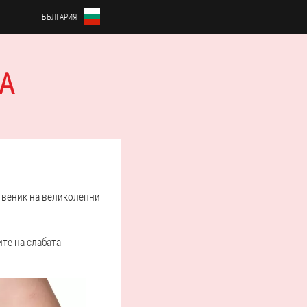
БЪЛГАРИЯ
А
ственик на великолепни
ите на слабата