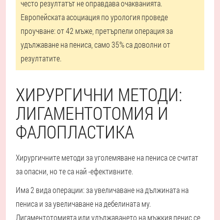
често резултатът не оправдава очакванията.
Европейската асоциация по урология проведе
проучване: от 42 мъже, претърпели операция за
удължаване на пениса, само 35% са доволни от
резултатите.
ХИРУРГИЧНИ МЕТОДИ:
ЛИГАМЕНТОТОМИЯ И
ФАЛОПЛАСТИКА
Хирургичните методи за уголемяване на пениса се считат
за опасни, но те са най -ефективните.
Има 2 вида операции: за увеличаване на дължината на
пениса и за увеличаване на дебелината му.
Лигаментотомията или удължаването на мъжкия пенис се