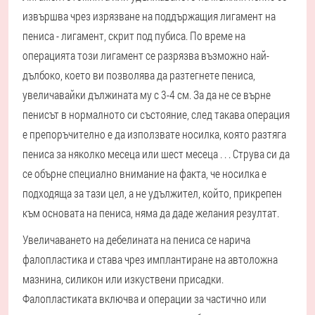
извършва чрез изрязване на поддържащия лигамент на
пениса - лигамент, скрит под пубиса. По време на
операцията този лигамент се разрязва възможно най-
дълбоко, което ви позволява да разтегнете пениса,
увеличавайки дължината му с 3-4 см. За да не се върне
пенисът в нормалното си състояние, след такава операция
е препоръчително е да използвате носилка, която разтяга
пениса за няколко месеца или шест месеца . . . Струва си да
се обърне специално внимание на факта, че носилка е
подходяща за тази цел, а не удължител, който, прикрепен
към основата на пениса, няма да даде желания резултат.
Увеличаването на дебелината на пениса се нарича
фалопластика и става чрез имплантиране на автоложна
мазнина, силикон или изкуствени присадки.
Фалопластиката включва и операции за частично или