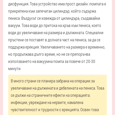
дисфункция. Това устройство има прост дизайн: помпата е
прикрепена към запечатан цилиндър, който съдържа
пениса. Въздухът се извежда от цилиндъра, създавайки
вакуум. Това води до притока на кръв към пениса, което
води до увеличаване на размера и дължината. Специални
пръстени се поставят в долната част на пениса, за да се
поддържа ерекция. Увеличаването на размера е временно,
но продължава дълго време, но не се препоръчва
използването на вакуумна помпа за повече от 20-30
минути.
В много страни се планира забрана на операции за
увеличаване на дължината и дебелината на пениса. Това
се дължи на страничните ефекти на операцията:
инфекции, увреждане на нервите, намалена
чувствителност и трудности с ерекцията. Освен това