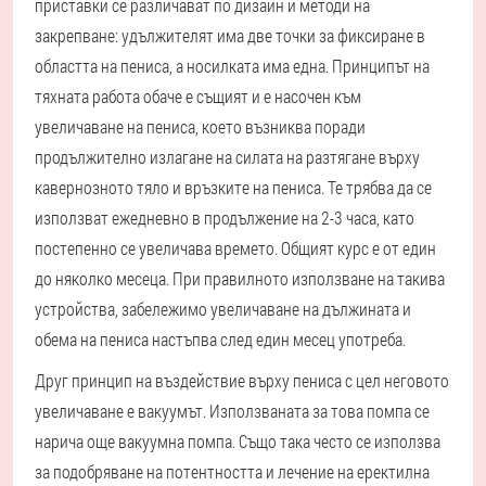
приставки се различават по дизайн и методи на
закрепване: удължителят има две точки за фиксиране в
областта на пениса, а носилката има една. Принципът на
тяхната работа обаче е същият и е насочен към
увеличаване на пениса, което възниква поради
продължително излагане на силата на разтягане върху
кавернозното тяло и връзките на пениса. Те трябва да се
използват ежедневно в продължение на 2-3 часа, като
постепенно се увеличава времето. Общият курс е от един
до няколко месеца. При правилното използване на такива
устройства, забележимо увеличаване на дължината и
обема на пениса настъпва след един месец употреба.
Друг принцип на въздействие върху пениса с цел неговото
увеличаване е вакуумът. Използваната за това помпа се
нарича още вакуумна помпа. Също така често се използва
за подобряване на потентността и лечение на еректилна