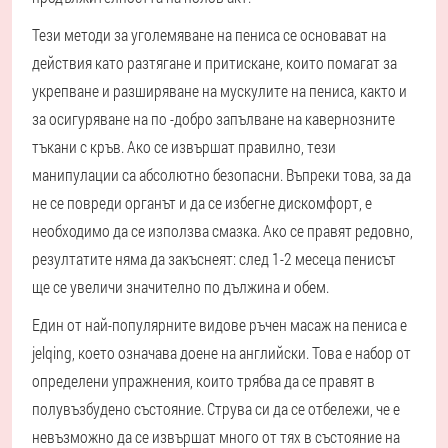
Тези методи за уголемяване на пениса се основават на
действия като разтягане и притискане, които помагат за
укрепване и разширяване на мускулите на пениса, както и
за осигуряване на по -добро запълване на кавернозните
тъкани с кръв. Ако се извършат правилно, тези
манипулации са абсолютно безопасни. Въпреки това, за да
не се повреди органът и да се избегне дискомфорт, е
необходимо да се използва смазка. Ако се правят редовно,
резултатите няма да закъснеят: след 1-2 месеца пенисът
ще се увеличи значително по дължина и обем.
Един от най-популярните видове ръчен масаж на пениса е
jelqing, което означава доене на английски. Това е набор от
определени упражнения, които трябва да се правят в
полувъзбудено състояние. Струва си да се отбележи, че е
невъзможно да се извършат много от тях в състояние на