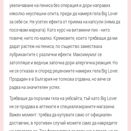
увеличаване на пениса без операция и дори направих
няколко неуспешни опита, преди да намеря гела Big Lover
за себе си. Не усетих ефекта от приема на капсули (няма да
посочвам марката). Като курс на витамини пих - нито
повече, нито по-малко. Кремовете, които трябваше да ми
дадат растеж на пениса, по същество заместваха
лубрикантите с различни ефекти. Максимумът се
затопляше и веднъж започна дори алергична реакция. Но
не се отказах и според рецензиите намерих гела Big Lover.
Продаден е в България не толкова отдавна, но вече се
радва на значителен успех.
Трябваше да поръчам гела на уебсайта, тъй като Big Lover
не се продава в аптеките и специализираните магазини.
Важен момент: трябва да купувате само от официален
доставчик, в противен случай можете само да навредите
на здравето си. Там формулярът за поръчка е прост, не се