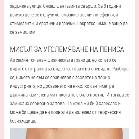
задънена улица. Сякаш фантазията свърши. За 8 години
всичко вече се е случило: смазки с различни ефекти, и
стимуланти, и еротични играчки. Накратко, имаше защо да
се замислим.
МИСЪЛ ЗА УГОЛЕМЯВАНЕ НА ПЕНИСА
Аз самият си знам физическата граница, но когато се
видите отстрани във видеото, това е по-очевидно. Разбира
се, никога не съм се сравнявал с асовете на порно
индустрията, но добавянето на няколко сантиметра
дължина към члена ми никога не е било против. И тогава се
замислих сериозно за това. На жена ми би й харесало и
може би щеше да ни позволи да излезем от творческия
безизходица.