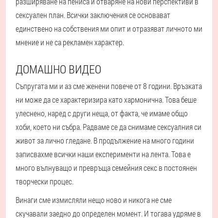
разширяване на пениса и отваряне на нови перспективи в
сексуален план. Всички заключения се основават
единствено на собствения ми опит и отразяват личното ми
мнение и не са рекламен характер.
ДОМАШНО ВИДЕО
Съпругата ми и аз сме женени повече от 8 години. Връзката
ни може да се характеризира като хармонична. Това беше
улеснено, наред с други неща, от факта, че имаме общо
хоби, което ни събра. Радваме се да снимаме сексуалния си
живот за лично гледане. В продължение на много години
записвахме всички наши експерименти на лента. Това е
много вълнуващо и превръща семейния секс в постоянен
творчески процес.
Винаги сме измисляли нещо ново и никога не сме
скучавали заедно до определен момент. И тогава удряме в