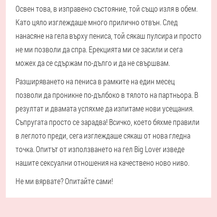
Освен това, в изправено състояние, той също изля в обем.
Като цяло изглеждаше много прилично отвън. След
нанасяне на гела върху пениса, той сякаш пулсира и просто
не ми позволи да спра. Ерекцията ми се засили и сега
можех да се сдържам по-дълго и да не свършвам.
Разширяването на пениса в рамките на един месец
позволи да проникне по-дълбоко в тялото на партньора. В
резултат и двамата успяхме да изпитаме нови усещания.
Съпругата просто се зарадва! Всичко, което бяхме правили
в леглото преди, сега изглеждаше сякаш от нова гледна
точка. Опитът от използването на гел Big Lover изведе
нашите сексуални отношения на качествено ново ниво.
Не ми вярвате? Опитайте сами!