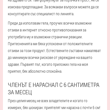
изисква предплащане. За всякакви въпроси можете да се
консултирате със специалист по линията.
Преди да използвам гела, проучих всички възможни
отзиви в интернет относно противопоказания за
употребата му и възможни странични реакции.
Притесненията ми бяха успокоени от положителните
отзиви за този продукт. Естествените съставки намаляват
до минимум всички рискове от увреждане на вашето
здраве. Първият път, когато приложих гела на моя
приятел, бях абсолютно спокойна.
ЧЛЕНЪТ Е НАРАСНАЛ С 6 САНТИМЕТРА
ЗА МЕСЕЦ
През целия месец не взех владетелите и когато го
измерих, бях шокиран: приятелят ми нарасна с почти 6 см!