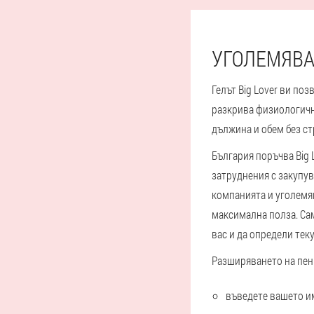
УГОЛЕМЯВАН
Гелът Big Lover ви по
разкрива физиологичн
дължина и обем без ст
България поръчва Big 
затруднения с закупува
компанията и уголемяв
максимална полза. Са
вас и да определи теку
Разширяването на пени
въведете вашето и