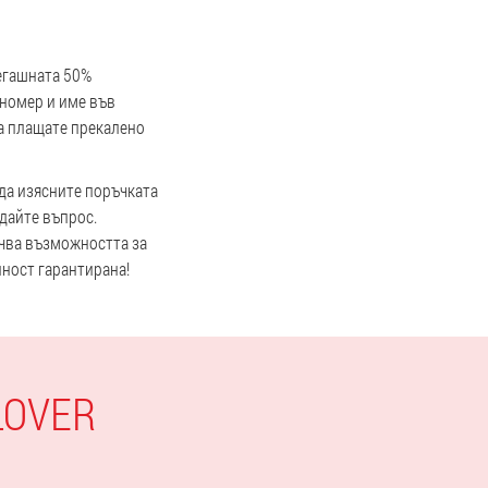
сегашната 50%
 номер и име във
 да плащате прекалено
 да изясните поръчката
адайте въпрос.
ючва възможността за
лност гарантирана!
LOVER