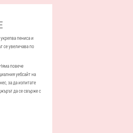
E
 укрепва пениса и
т се увеличава по
 Няма повече
ициалния уебсайт на
ес, за да изпитате
жърът да се свърже с