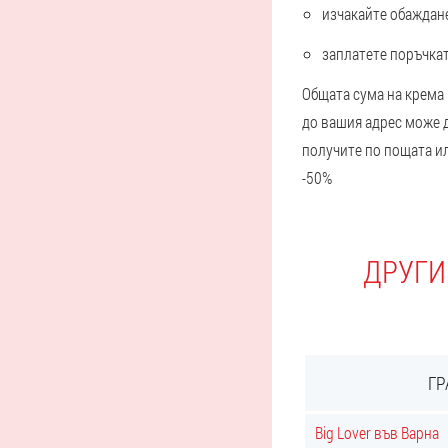
изчакайте обаждан
заплатете поръчкат
Общата сума на крема 
до вашия адрес може д
получите по пощата ил
-50%
ДРУГИ
ГР
Big Lover във Варна