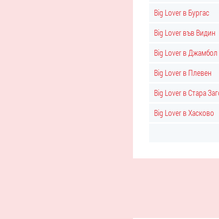
Big Lover в Бургас
Big Lover във Видин
Big Lover в Джамбол
Big Lover в Плевен
Big Lover в Стара За
Big Lover в Хасково