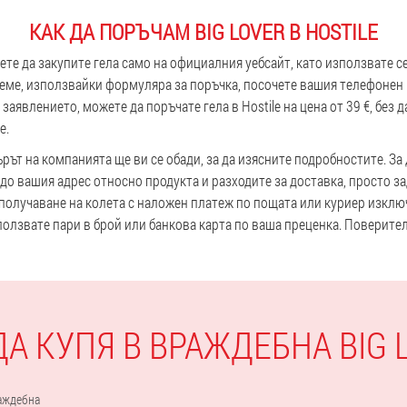
КАК ДА ПОРЪЧАМ BIG LOVER В HOSTILE
те да закупите гела само на официалния уебсайт, като използвате 
реме, използвайки формуляра за поръчка, посочете вашия телефонен
заявлението, можете да поръчате гела в Hostile на цена от 39 €, без
е.
рът на компанията ще ви се обади, за да изясните подробностите. За
 до вашия адрес относно продукта и разходите за доставка, просто з
получаване на колета с наложен платеж по пощата или куриер изкл
олзвате пари в брой или банкова карта по ваша преценка. Поверите
ДА КУПЯ В ВРАЖДЕБНА BIG 
аждебна