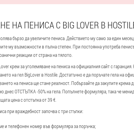
Е НА ПЕНИСА С BIG LOVER В HOSTIL
зволява бързо да увеличите пениса. Действието му само за един месец
ите му възможности в пълна степен. При постоянна употреба пенисъ
ранични реакции от страна на тялото.
Lover крем за уголемяване на пениса на официалния сайт с гаранция.
нето на гел BigLover в Hostile. Достатъчно е да поръчате гела на оф
ането на пениса ще стане реалност. Побързайте да закупите крема дн
мо днес ОТСТЪПКА -50% на гела. Попълнете формуляра, така че менид
щата цена с отстъпка от 39 €.
са при враждебност започва с три стъпки:
ме и телефонен номер във формуляра за поръчка;