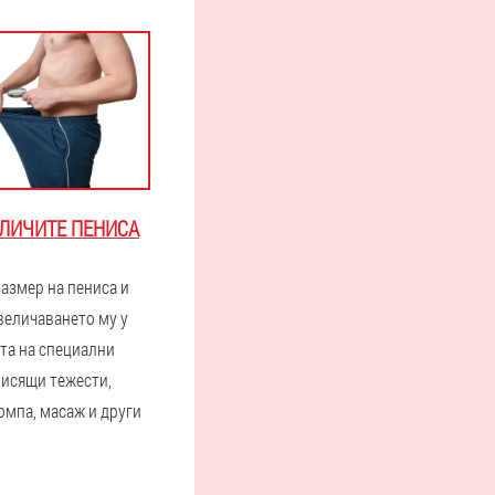
ЕЛИЧИТЕ ПЕНИСА
азмер на пениса и
величаването му у
та на специални
висящи тежести,
омпа, масаж и други