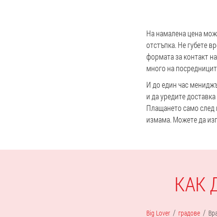
На намалена цена може
отстъпка. Не губете в
формата за контакт на 
много на посредницит
И до един час мениджъ
и да уредите доставка
Плащането само след 
измама. Можете да изп
КАК 
Big Lover
градове
Вр