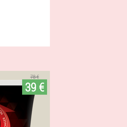
78 €
39 €